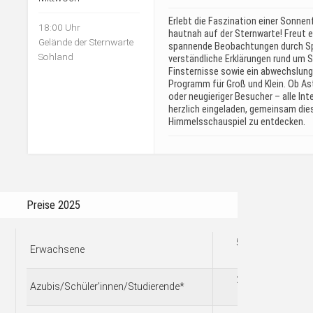
Erlebt die Faszination einer Sonnen
18:00 Uhr
hautnah auf der Sternwarte! Freut 
Gelände der Sternwarte
spannende Beobachtungen durch Sp
Sohland
verständliche Erklärungen rund um 
Finsternisse sowie ein abwechslun
Programm für Groß und Klein. Ob A
oder neugieriger Besucher – alle Int
herzlich eingeladen, gemeinsam di
Himmelsschauspiel zu entdecken.
Preise 2025
5,00
Erwachsene
€
2,50
Azubis/Schüler'innen/Studierende*
€