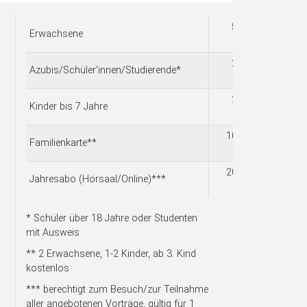
5,00
Erwachsene
€
2,50
Azubis/Schüler'innen/Studierende*
€
2,00
Kinder bis 7 Jahre
€
10,00
Familienkarte**
€
20,00
Jahresabo (Hörsaal/Online)***
€
* Schüler über 18 Jahre oder Studenten
mit Ausweis
** 2 Erwachsene, 1-2 Kinder, ab 3. Kind
kostenlos
*** berechtigt zum Besuch/zur Teilnahme
aller angebotenen Vorträge, gültig für 1