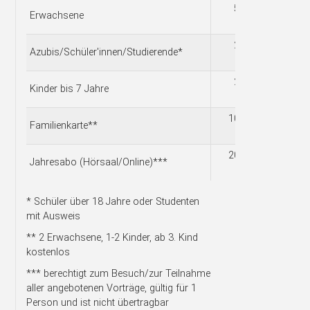
5,00
Erwachsene
€
2,50
Azubis/Schüler'innen/Studierende*
€
2,00
Kinder bis 7 Jahre
€
10,00
Familienkarte**
€
20,00
Jahresabo (Hörsaal/Online)***
€
* Schüler über 18 Jahre oder Studenten
mit Ausweis
** 2 Erwachsene, 1-2 Kinder, ab 3. Kind
kostenlos
*** berechtigt zum Besuch/zur Teilnahme
aller angebotenen Vorträge, gültig für 1
Person und ist nicht übertragbar